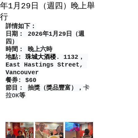
年1月29日（週四）晚上舉
行
詳情如下：
日期： 2026年1月29日（週
四）
時間： 晚上六時
地點: 
珠城大酒楼
. 1132， 
East Hastings Street, 
Vancouver
餐券: $60
節目： 抽獎（獎品豐富），
卡
拉OK
等